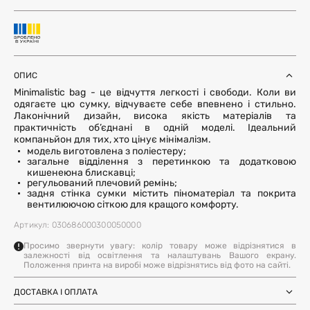
ОПИС
Minimalistic bag - це відчуття легкості і свободи. Коли ви
одягаєте цю сумку, відчуваєте себе впевнено і стильно.
Лаконічний дизайн, висока якість матеріалів та
практичність об’єднані в одній моделі. Ідеальний
компаньйон для тих, хто цінує мінімалізм.
модель виготовлена з поліестеру;
загальне відділення з перетинкою та додатковою
кишенеюна блискавці;
регульований плечовий ремінь;
задня стінка сумки містить піноматеріал та покрита
вентилюючою сіткою для кращого комфорту.
Артикул: 030686000300050000
Просимо звернути увагу: колір товару може відрізнятися в
залежності від освітлення та налаштувань Вашого екрану.
Положення принта на виробі може відрізнятись від фото на сайті.
ДОСТАВКА І ОПЛАТА
Замовлення через Нову Пошту (по