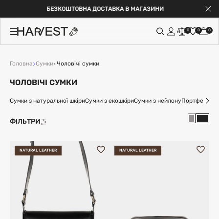
ГАРАНТІЯ НА АКСЕСУАРИ ДО 2-Х РОКІВ
0
0
0
Головна
Сумки
Чоловічі сумки
ЧОЛОВІЧІ СУМКИ
Сумки з натуральної шкіри
Сумки з екошкіри
Сумки з нейлону
Портфелі
Поя
ФІЛЬТРИ
NATURAL LEATHER
NATURAL LEATHER