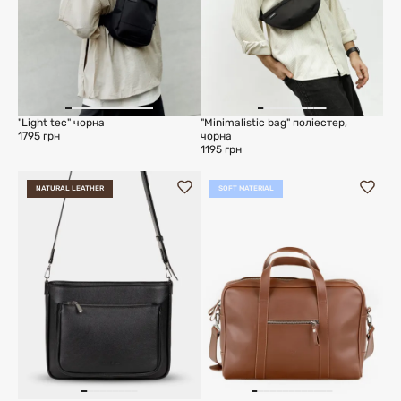
"Light tec" чорна
"Minimalistic bag" поліестер,
1795 грн
чорна
1195 грн
NATURAL LEATHER
SOFT MATERIAL