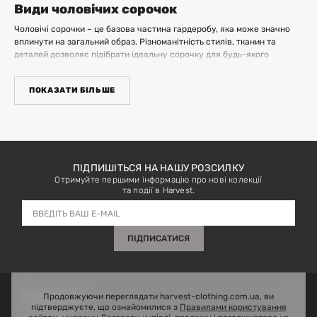
Види чоловічих сорочок
Чоловічі сорочки – це базова частина гардеробу, яка може значно
вплинути на загальний образ. Різноманітність стилів, тканин та
деталей дозволяє підібрати ідеальну сорочку для будь-якого
випадку. Давайте розглянемо основні види чоловічих сорочок:
ПОКАЗАТИ БІЛЬШЕ
Класична сорочка
Базова сорочка, зазвичай виготовлена з бавовни або суміші з
синтетикою. Підходить для офіційних заходів, ділових зустрічей і
носіння з костюмом або піджаком. Зазвичай має довгі рукави, комір і
ПІДПИШІТЬСЯ НА НАШУ РОЗСИЛКУ
ґудзики по всій довжині.
Отримуйте першими інформацію про нові колекції
та події в Harvest.
Повсякденна сорочка
Менш формальна, ніж класична, часто з більш яскравими або
ПІДПИСАТИСЯ
різноманітними принтами. Підходить для неофіційних зустрічей,
відпочинку та повсякденного носіння. Може бути з короткими або
довгими рукавами, виготовлена з бавовни, льону або інших
матеріалів.
Продовжуючи переглядати harvest-clothing.com.ua, ви
ІНФОРМАЦІЯ
підтверджуєте, що ознайомилися з
Правилами користування