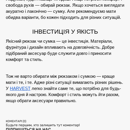
свобода рухів — обирай рюкзак. Якщо хочеться виглядати 
акуратно і лаконічно — сумку. Але рекомендуємо мати 
обидва варіанти, бо кожен підходить для різних ситуацій.
ІНВЕСТИЦІЯ У ЯКІСТЬ
Якісний рюкзак чи сумка — це інвестиція. Матеріали, 
фурнітура і дизайн впливають на довговічність. Добре 
підібраний аксесуар буде служити довго і приносити 
комфорт та стиль.
Тож не варто обирати між рюкзаком і сумкою — краще 
мати і те, і те. Адже різні ситуації вимагають різних рішень. 
У 
HARVEST
 легко знайти саме те, що потрібно для будь-
якого дня й настрою. Комфорт і стиль можуть йти разом, 
якщо обрати аксесуари правильно.
КОМЕНТАРІ (0)
Будьте першим, хто залишить тут коментар!
ПІДПИШІТЬСЯ НА НАС