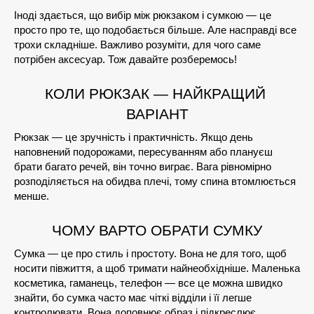
Іноді здається, що вибір між рюкзаком і сумкою — це 
просто про те, що подобається більше. Але насправді все 
трохи складніше. Важливо розуміти, для чого саме 
потрібен аксесуар. Тож давайте розберемось!
КОЛИ РЮКЗАК — НАЙКРАЩИЙ 
ВАРІАНТ
Рюкзак — це зручність і практичність. Якщо день 
наповнений подорожами, пересуванням або плануєш 
брати багато речей, він точно виграє. Вага рівномірно 
розподіляється на обидва плечі, тому спина втомлюється 
менше.
ЧОМУ ВАРТО ОБРАТИ СУМКУ
Сумка — це про стиль і простоту. Вона не для того, щоб 
носити півжиття, а щоб тримати найнеобхідніше. Маленька 
косметика, гаманець, телефон — все це можна швидко 
знайти, бо сумка часто має чіткі відділи і її легше 
контролювати. Вона доповнює образ і підкреслює 