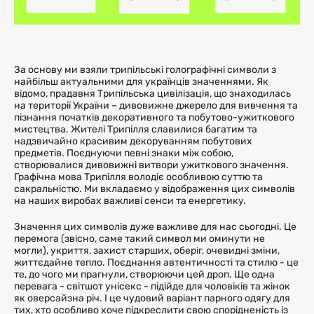
За основу ми взяли трипільські голографічні символи з
найбільш актуальними для українців значеннями. Як
відомо, прадавня Трипільська цивілізація, що знаходилась
на території України – дивовижне джерело для вивчення та
пізнання початків декоративного та побутово-ужиткового
мистецтва. Жителі Трипілля славилися багатим та
надзвичайно красивим декоруванням побутових
предметів. Поєднуючи певні знаки між собою,
створювалися дивовижні витвори ужиткового значення.
Графічна мова Трипілля володіє особливою суттю та
сакральністю. Ми вкладаємо у відображення цих символів
на наших виробах важливі сенси та енергетику.
Значення цих символів дуже важливе для нас сьогодні. Це
перемога (звісно, саме такий символ ми оминути не
могли), укриття, захист старших, оберіг, очевидні зміни,
життєдайне тепло. Поєднання автентичності та стилю - це
те, до чого ми прагнули, створюючи цей дроп. Ще одна
перевага - світшот унісекс - підійде для чоловіків та жінок
як оверсайзна річ. І це чудовий варіант парного одягу для
тих, хто особливо хоче підкреслити свою спорідненість із