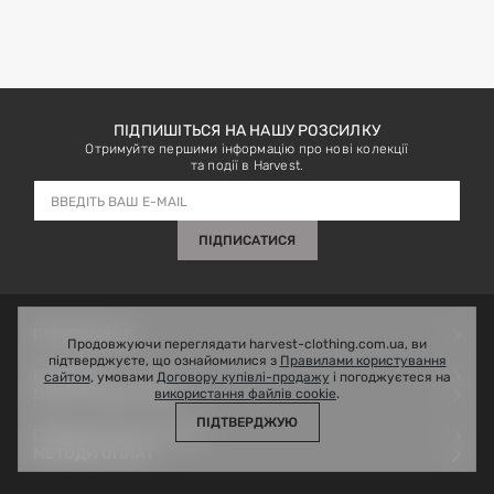
ПІДПИШІТЬСЯ НА НАШУ РОЗСИЛКУ
Отримуйте першими інформацію про нові колекції
та події в Harvest.
ПІДПИСАТИСЯ
ІНФОРМАЦІЯ
Продовжуючи переглядати harvest-clothing.com.ua, ви
підтверджуєте, що ознайомилися з
Правилами користування
Outlet
ПРО НАС
сайтом
, умовами
Договору купівлі-продажу
і погоджуєтеся на
Зворотній зв’язок
ЦЕНТР ПІДТРИМКИ
використання файлів cookie
.
Гарантія
Про нас
ПІДТВЕРДЖУЮ
Оплата і доставка
Блог
Telegram
ПІДПИШІТЬСЯ НА НАС
Повернення
Магазини
38 093 107 4140
МЕТОДИ ОПЛАТ
Корпоративні та оптові замовлення
support@harvest-clothing.com.ua
Програма лояльності