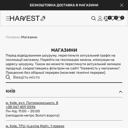
БЕЗКОШТОВНА ДОСТАВКА В МАГАЗИНИ
0
0
0
Головна
Магазини
МАГАЗИНИ
Перед відвідуванням шоуруму, перегляньте актуальний графік на
геолокації магазину. Перейти на геолокацію можна, клікнувши на
адресу шоуруму. Також ви можете переглянути актуальний залишок
продукції, скориставшись фільтром на сайті "Наявність у магазинах".
Працюємо без обідньої перерви (можливі технічні перерви).
КИЇВ
м. Київ, вул. Паторжинського, 8
+38 067 409 0096
Пн-Нд: 11:00 – 20:00
(неподалік метро Золоті ворота)
м. Київ, ТРЦ «Lavina Mall», 1 поверх