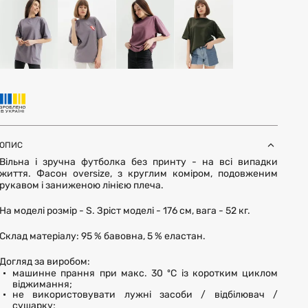
ОПИС
Вільна і зручна футболка без принту - на всі випадки
життя. Фасон oversize, з круглим коміром, подовженим
рукавом і заниженою лінією плеча.
На моделі розмір - S. Зріст моделі - 176 см, вага - 52 кг.
Склад матеріалу: 95 % бавовна, 5 % еластан.
Догляд за виробом:
машинне прання при макс. 30 ºC із коротким циклом
віджимання;
не використовувати лужні засоби / відбілювач /
сушарку;