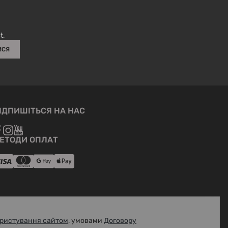
блискавки рюкзака чи сумки повинні зберігатися в
чистоті;
зберігати виріб в сухому, добре провітрюваному місці;
вироби білого кольору зберігати окремо від інших.
t.
ИСЯ
ІДПИШІТЬСЯ НА НАС
ЕТОДИ ОПЛАТ
ристування сайтом
, умовами
Договору