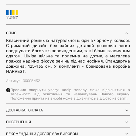
ОПИС
Класичний ремінь із натуральної шкіри в чорному кольорі.
Стриманий дизайн без зайвих деталей дозволяє легко
поєднувати його як з повсякденним, так і більш класичним
одягом. Шкіра щільна та приємна на дотик, а металева
пряжка надійно фіксує ремінь під час носіння. Стандартна
довжина: 125-135 см. У комплекті - брендована коробка
HARVEST.
Артикул: 00005432
Просимо звернути увагу: колір товару може відрізнятися в
залежності від освітлення та налаштувань Вашого екрану.
Положення принта на виробі може відрізнятись від фото на сайті.
ДОСТАВКА І ОПЛАТА
Замовлення через Нову Пошту (по
1-3 дні
Україні)
ПОВЕРНЕННЯ
після SMS-підтвердження про
Самовивіз з магазинів Harvest
Ми залишили можливість повернення та обміну, щоб ви
готовність замовлення
Міжнародна доставка Нова Пошта
РЕКОМЕНДАЦІЇ З ДОГЛЯДУ ЗА ВИРОБОМ
почувались впевнено під час покупки. Ви можете
терміни уточнюйте для вашої