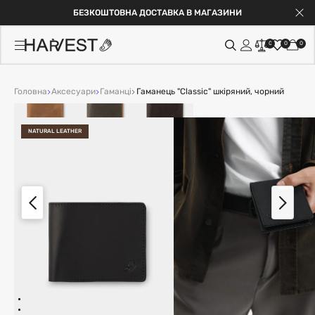
ВКА В МАГАЗИНИ
ГАРАНТІЯ НА АКСЕ
0
0
0
ІНШІ КОЛЬОРИ
Головна
Аксесуари
Гаманці
Гаманець "Classic" шкіряний, чорний
NATURAL LEATHER
ОПИС
Класичний гаманець із натуральної шкіри Crazy Horse.
Практичний, компактний і водночас стильний. Ідеальний
вибір для тих, хто цінує простоту й надійність. Натуральна
шкіра Crazy Horse з часом набуває особливого вінтажного
вигляду, тому гаманець не лише практичний, а й стильний:
4 відділення для карток;
велике відділення для купюр.