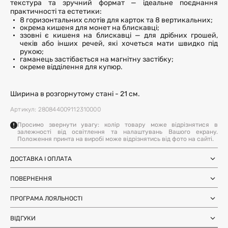
текстура та зручний формат — ідеальне поєднання
практичності та естетики:
8 горизонтальних слотів для карток та 8 вертикальних;
окрема кишеня для монет на блискавці;
ззовні є кишеня на блискавці — для дрібних грошей,
чеків або інших речей, які хочеться мати швидко під
рукою;
гаманець застібається на магнітну застібку;
окреме відділення для купюр.
Ширина в розгорнутому стані - 21 см.
Артикул: 280844009112310000
Просимо звернути увагу: колір товару може відрізнятися в
залежності від освітлення та налаштувань Вашого екрану.
Положення принта на виробі може відрізнятись від фото на сайті.
ДОСТАВКА І ОПЛАТА
Замовлення через Нову Пошту (по
1-3 дні
Україні)
ПОВЕРНЕННЯ
після SMS-підтвердження про
Самовивіз з магазинів Harvest
Ми залишили можливість повернення та обміну, щоб ви
готовність замовлення
Міжнародна доставка Нова Пошта
ПРОГРАМА ЛОЯЛЬНОСТІ
почувались впевнено під час покупки. Ви можете
терміни уточнюйте для вашої
Global
країни
повернути або обміняти товар протягом 14 днів після
Отримуйте бонуси з кожного замовлення та
Доставка день в день по Києву (за
12 годин (наявність перевіряйте в
отримання замовлення.
ВІДГУКИ
використовуйте їх для наступних покупок. Авторизуйтесь
умови наявності на складі у Києві)
картці товару)