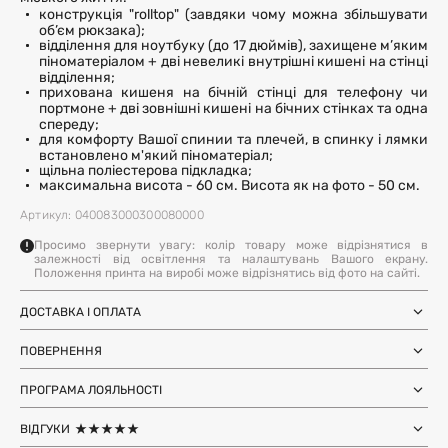
конструкція "rolltop" (завдяки чому можна збільшувати
об’єм рюкзака);
відділення для ноутбуку (до 17 дюймів), захищене м’яким
піноматеріалом + дві невеликі внутрішні кишені на стінці
відділення;
прихована кишеня на бічній стінці для телефону чи
портмоне + дві зовнішні кишені на бічних стінках та одна
спереду;
для комфорту Вашої спинии та плечей, в спинку і лямки
встановлено м'який піноматеріал;
щільна поліестерова підкладка;
максимальна висота - 60 см. Висота як на фото - 50 см.
Артикул: 040083000300080000
Просимо звернути увагу: колір товару може відрізнятися в
залежності від освітлення та налаштувань Вашого екрану.
Положення принта на виробі може відрізнятись від фото на сайті.
ДОСТАВКА І ОПЛАТА
Замовлення через Нову Пошту (по
1-3 дні
Україні)
ПОВЕРНЕННЯ
після SMS-підтвердження про
Самовивіз з магазинів Harvest
Ми залишили можливість повернення та обміну, щоб ви
готовність замовлення
Міжнародна доставка Нова Пошта
ПРОГРАМА ЛОЯЛЬНОСТІ
почувались впевнено під час покупки. Ви можете
терміни уточнюйте для вашої
Global
країни
повернути або обміняти товар протягом 14 днів після
Отримуйте бонуси з кожного замовлення та
Доставка день в день по Києву (за
12 годин (наявність перевіряйте в
отримання замовлення.
ВІДГУКИ
використовуйте їх для наступних покупок. Авторизуйтесь
умови наявності на складі у Києві)
картці товару)