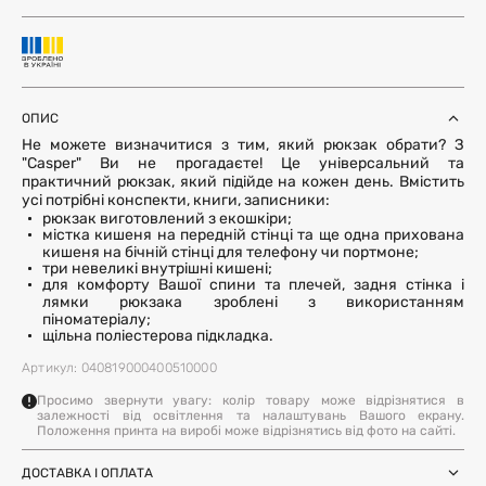
ОПИС
Не можете визначитися з тим, який рюкзак обрати? З
"Casper" Ви не прогадаєте! Це універсальний та
практичний рюкзак, який підійде на кожен день. Вмістить
усі потрібні конспекти, книги, записники:
рюкзак виготовлений з екошкіри;
містка кишеня на передній стінці та ще одна прихована
кишеня на бічній стінці для телефону чи портмоне;
три невеликі внутрішні кишені;
для комфорту Вашої спини та плечей, задня стінка і
лямки рюкзака зроблені з використанням
піноматеріалу;
щільна поліестерова підкладка.
Артикул: 040819000400510000
Просимо звернути увагу: колір товару може відрізнятися в
залежності від освітлення та налаштувань Вашого екрану.
Положення принта на виробі може відрізнятись від фото на сайті.
ДОСТАВКА І ОПЛАТА