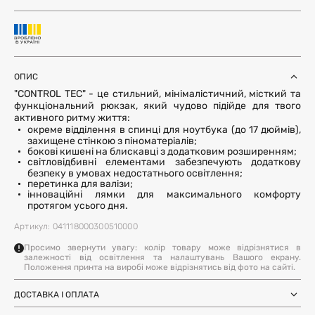
ОПИС
"CONTROL TEC" - це стильний, мінімалістичний, місткий та
функціональний рюкзак, який чудово підійде для твого
активного ритму життя:
окреме відділення в спинці для ноутбука (до 17 дюймів),
захищене стінкою з піноматеріалів;
бокові кишені на блискавці з додатковим розширенням;
світловідбивні елементами забезпечують додаткову
безпеку в умовах недостатнього освітлення;
перетинка для валізи;
інноваційні лямки для максимального комфорту
протягом усього дня.
Артикул: 041118000300510000
Просимо звернути увагу: колір товару може відрізнятися в
залежності від освітлення та налаштувань Вашого екрану.
Положення принта на виробі може відрізнятись від фото на сайті.
ДОСТАВКА І ОПЛАТА
Замовлення через Нову Пошту (по