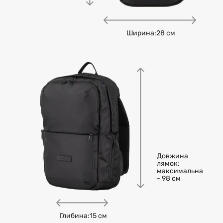
Ширина:
28 см
Довжина
лямок:
максимальна
- 98 см
Глибина:
15 см