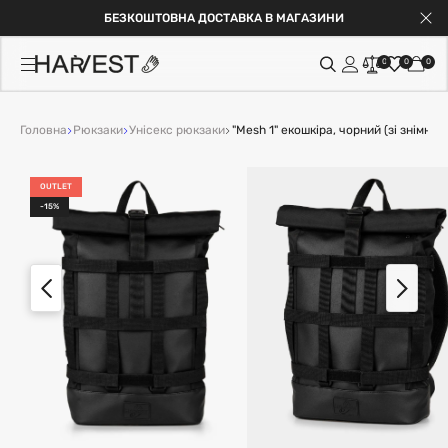
БЕЗКОШТОВНА ДОСТАВКА В МАГАЗИНИ
0
0
0
Головна
Рюкзаки
Унісекс рюкзаки
"Mesh 1" екошкіра, чорний (зі знімною
OUTLET
-15%