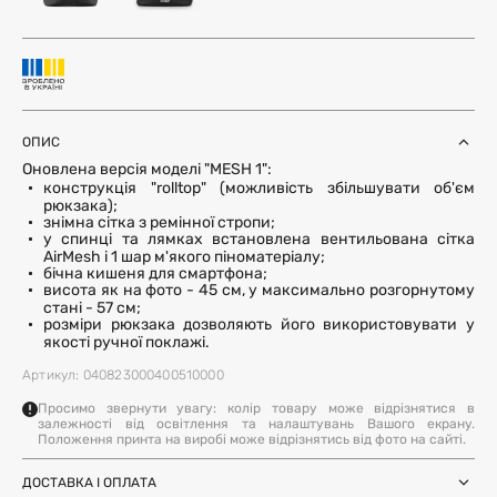
ОПИС
Оновлена версія моделі "MESH 1":
конструкція "rolltop" (можливість збільшувати об'єм
рюкзака);
знімна сітка з ремінної стропи;
у спинці та лямках встановлена вентильована сітка
AirMesh і 1 шар м'якого піноматеріалу;
бічна кишеня для смартфона;
висота як на фото - 45 см, у максимально розгорнутому
стані - 57 см;
розміри рюкзака дозволяють його використовувати у
якості ручної поклажі.
Артикул: 040823000400510000
Просимо звернути увагу: колір товару може відрізнятися в
залежності від освітлення та налаштувань Вашого екрану.
Положення принта на виробі може відрізнятись від фото на сайті.
ДОСТАВКА І ОПЛАТА