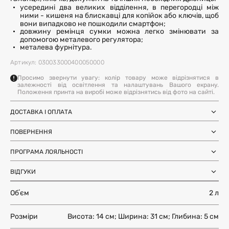
усередині два великих відділення, в перегородці між
ними - кишеня на блискавці для копійок або ключів, щоб
вони випадково не пошкодили смартфон;
довжину ремінця сумки можна легко змінювати за
допомогою металевого регулятора;
металева фурнітура.
Артикул: 030033000400050000
Просимо звернути увагу: колір товару може відрізнятися в
залежності від освітлення та налаштувань Вашого екрану.
Положення принта на виробі може відрізнятись від фото на сайті.
ДОСТАВКА І ОПЛАТА
Замовлення через Нову Пошту (по
1-3 дні
Україні)
ПОВЕРНЕННЯ
після SMS-підтвердження про
Самовивіз з магазинів Harvest
Ми залишили можливість повернення та обміну, щоб ви
готовність замовлення
Міжнародна доставка Нова Пошта
ПРОГРАМА ЛОЯЛЬНОСТІ
почувались впевнено під час покупки. Ви можете
терміни уточнюйте для вашої
Global
країни
повернути або обміняти товар протягом 14 днів після
Отримуйте бонуси з кожного замовлення та
Доставка день в день по Києву (за
12 годин (наявність перевіряйте в
отримання замовлення.
ВІДГУКИ
використовуйте їх для наступних покупок. Авторизуйтесь
умови наявності на складі у Києві)
картці товару)
на сайті, щоб накопичувати та списувати бонуси.
Більше інформації
Обʼєм
2 л
Більше інформації
ЗАЛИШИТИ ВІДГУК
Більше інформації
Розміри
Висота: 14 см; Ширина: 31 см; Глибина: 5 см