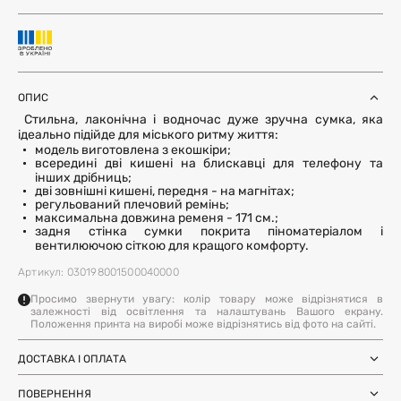
ОПИС
Стильна, лаконічна і водночас дуже зручна сумка, яка
ідеально підійде для міського ритму життя:
модель виготовлена з екошкіри;
всередині дві кишені на блискавці для телефону та
інших дрібниць;
дві зовнішні кишені, передня - на магнітах;
регульований плечовий ремінь;
максимальна довжина ременя - 171 см.;
задня стінка сумки покрита піноматеріалом і
вентилюючою сіткою для кращого комфорту.
Артикул: 030198001500040000
Просимо звернути увагу: колір товару може відрізнятися в
залежності від освітлення та налаштувань Вашого екрану.
Положення принта на виробі може відрізнятись від фото на сайті.
ДОСТАВКА І ОПЛАТА
Замовлення через Нову Пошту (по
1-3 дні
Україні)
ПОВЕРНЕННЯ