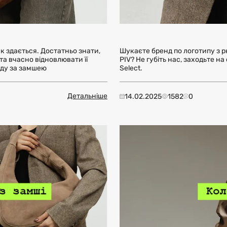
к здається. Достатньо знати,
Шукаєте бренд по логотипу з рю
та вчасно відновлювати її
PIV? Не губіть нас, заходьте на
яду за замшею
Select.
Детальніше
14.02.2025
1582
0