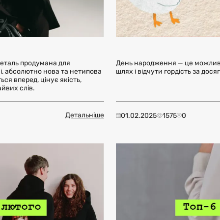
деталь продумана для
День народження — це можливі
і, абсолютно нова та нетипова
шлях і відчути гордість за дос
ься вперед, цінує якість,
айвих слів.
Детальніше
01.02.2025
1575
0