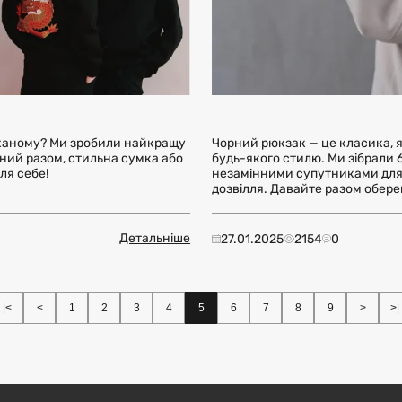
коханому? Ми зробили найкращу
Чорний рюкзак — це класика, я
ений разом, стильна сумка або
будь-якого стилю. Ми зібрали 
ля себе!
незамінними супутниками для 
дозвілля. Давайте разом обере
Детальніше
27.01.2025
2154
0
|<
<
1
2
3
4
5
6
7
8
9
>
>|