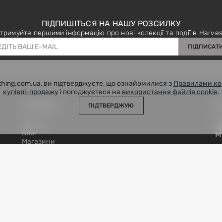
ПІДПИШІТЬСЯ НА НАШУ РОЗСИЛКУ
тримуйте першими інформацію про нові колекції та події в Harves
ПІДПИСАТ
hing.com.ua, ви підтверджуєте, що ознайомилися з
Правилами ко
купівлі-продажу
і погоджуєтеся на
використання файлів cookie
.
ПРО НАС
П
ПІДТВЕРДЖУЮ
Про нас
Блог
М
Магазини
ЦЕНТР ПІДТРИМКИ
Telegram
38 093 107 4140
support@harvest-clothing.com.ua