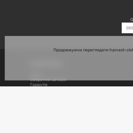
О
Продовжуючи переглядати harvest-clot
ІНФОРМАЦІЯ
Outlet
Зворотній зв’язок
Гарантія
Оплата і доставка
Повернення
Корпоративні та оптові замовлення
Програма лояльності
Договір публічної оферти
Правила використання сайту
Використання персональних даних
Лист керівництву