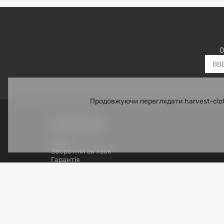
О
Продовжуючи переглядати harvest-clot
ІНФОРМАЦІЯ
Outlet
Зворотній зв’язок
Гарантія
Оплата і доставка
Повернення
Корпоративні та оптові замовлення
Програма лояльності
Договір публічної оферти
Правила використання сайту
Використання персональних даних