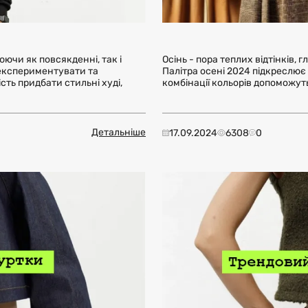
ючи як повсякденні, так і
Осінь - пора теплих відтінків, 
я експериментувати та
Палітра осені 2024 підкреслює 
сть придбати стильні худі,
комбінації кольорів допоможуть
Детальніше
17.09.2024
6308
0