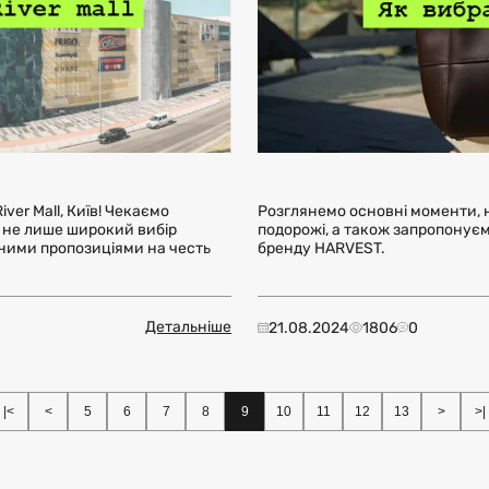
ver Mall, Київ! Чекаємо
Розглянемо основні моменти, н
е не лише широкий вибір
подорожі, а також запропонуємо
ьними пропозиціями на честь
бренду HARVEST.
Детальніше
21.08.2024
1806
0
|<
<
5
6
7
8
9
10
11
12
13
>
>|