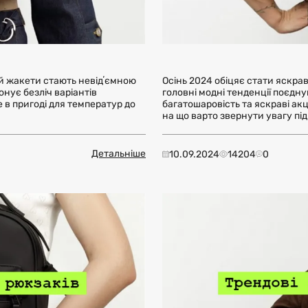
 й жакети стають невідʼємною
Осінь 2024 обіцяє стати яскрав
ує безліч варіантів
головні модні тенденції поєдн
е в пригоді для температур до
багатошаровість та яскраві ак
на що варто звернути увагу пі
Детальніше
10.09.2024
14204
0