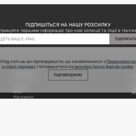
ПІДПИШІТЬСЯ НА НАШУ РОЗСИЛКУ
тримуйте першими інформацію про нові колекції та події в Harves
ПІДПИСАТ
hing.com.ua, ви підтверджуєте, що ознайомилися з
Правилами ко
купівлі-продажу
і погоджуєтеся на
використання файлів cookie
.
ПРО НАС
П
ПІДТВЕРДЖУЮ
Про нас
Блог
М
Магазини
ЦЕНТР ПІДТРИМКИ
Telegram
38 093 107 4140
support@harvest-clothing.com.ua