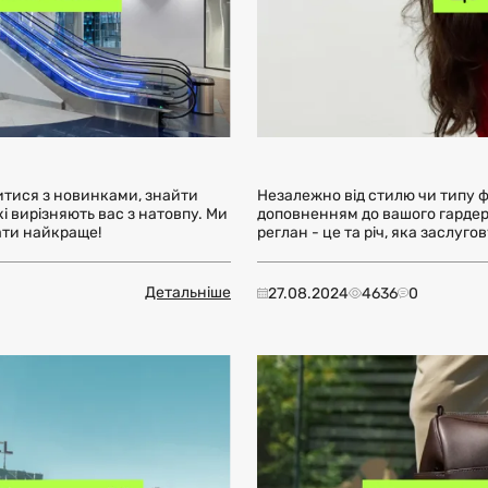
итися з новинками, знайти
Незалежно від стилю чи типу ф
кі вирізняють вас з натовпу. Ми
доповненням до вашого гардеро
вати найкраще!
реглан - це та річ, яка заслуго
Детальніше
27.08.2024
4636
0