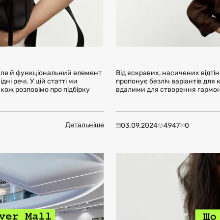
але й функціональний елемент
Від яскравих, насичених відтін
ні речі. У цій статті ми
пропонує безліч варіантів для 
акож розповімо про підбірку
вдалими для створення гармон
Детальніше
03.09.2024
4947
0