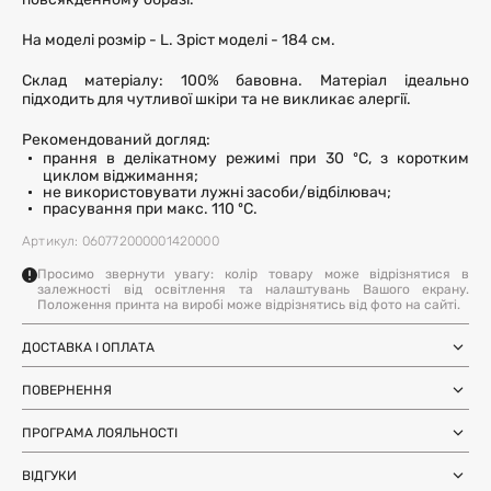
повсякденному образі.
На моделі розмір - L. Зріст моделі - 184 см.
Склад матеріалу: 100% бавовна. Матеріал ідеально
підходить для чутливої шкіри та не викликає алергії.
Рекомендований догляд:
прання в делікатному режимі при 30 ºC, з коротким
циклом віджимання;
не використовувати лужні засоби/відбілювач;
прасування при макс. 110 ºC.
Артикул: 060772000001420000
Просимо звернути увагу: колір товару може відрізнятися в
залежності від освітлення та налаштувань Вашого екрану.
Положення принта на виробі може відрізнятись від фото на сайті.
ДОСТАВКА І ОПЛАТА
Замовлення через Нову Пошту (по
1-3 дні
Україні)
ПОВЕРНЕННЯ
після SMS-підтвердження про
Самовивіз з магазинів Harvest
Ми залишили можливість повернення та обміну, щоб ви
готовність замовлення
Міжнародна доставка Нова Пошта
ПРОГРАМА ЛОЯЛЬНОСТІ
почувались впевнено під час покупки. Ви можете
терміни уточнюйте для вашої
Global
країни
повернути або обміняти товар протягом 14 днів після
Отримуйте бонуси з кожного замовлення та
Доставка день в день по Києву (за
12 годин (наявність перевіряйте в
отримання замовлення.
ВІДГУКИ
використовуйте їх для наступних покупок. Авторизуйтесь
умови наявності на складі у Києві)
картці товару)