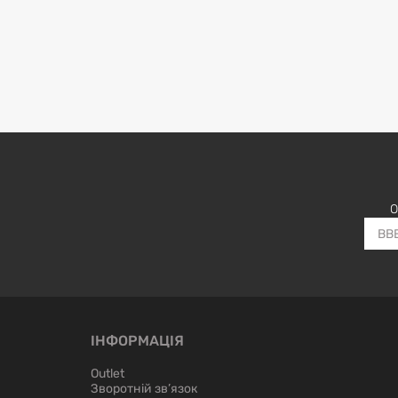
О
ІНФОРМАЦІЯ
Outlet
Зворотній зв’язок