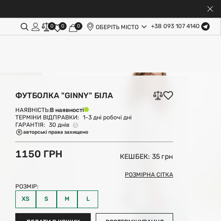
+38 093 107 4140
0
0
0
ОБЕРІТЬ МІСТО
ФУТБОЛКА "GINNY" БІЛА
В наявності
НАЯВНІСТЬ:
ТЕРМІНИ ВІДПРАВКИ:
1-3 дні робочі дні
ГАРАНТІЯ:
30 днів
авторські права захищено
1150 ГРН
КЕШБЕК: 35
грн
РОЗМІРНА СІТКА
РОЗМІР:
XS
S
M
L