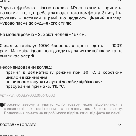
ОПИС
Зручна футболка вільного крою. М’яка тканина, приємна
на дотик - те, що треба для щоденного комфорту. Знизу і на
рукавах - вставки з рамі, шо додають цікавий вигляд.
Чудово пасує до будь-якого стилю.
На моделі розмір - S. Зріст моделі - 167 см.
Склад матеріалу: 100% бавовна, акцентні деталі - 100%
рамі. Матеріал ідеально підходить для чутливої шкіри та не
викликає алергії.
Рекомендований догляд:
прання в делікатному режимі при 30 ºC, з коротким
циклом віджимання;
не використовувати лужні засоби/відбілювач;
прасування при макс. 110 ºC.
Артикул: 060839000000610000
Просимо звернути увагу: колір товару може відрізнятися в
залежності від освітлення та налаштувань Вашого екрану.
Положення принта на виробі може відрізнятись від фото на сайті.
ДОСТАВКА І ОПЛАТА
Замовлення через Нову Пошту (по
1-3 дні