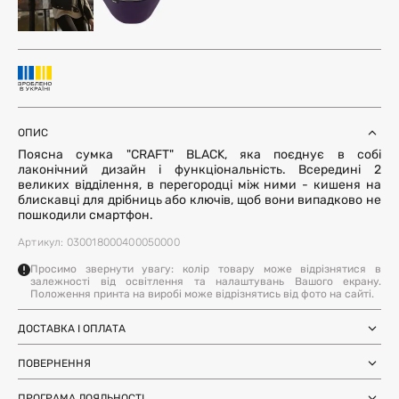
ОПИС
Поясна сумка "CRAFT" BLACK, яка поєднує в собі
лаконічний дизайн і функціональність. Всередині 2
великих відділення, в перегородці між ними - кишеня на
блискавці для дрібниць або ключів, щоб вони випадково не
пошкодили смартфон.
Артикул: 030018000400050000
Просимо звернути увагу: колір товару може відрізнятися в
залежності від освітлення та налаштувань Вашого екрану.
Положення принта на виробі може відрізнятись від фото на сайті.
ДОСТАВКА І ОПЛАТА
Замовлення через Нову Пошту (по
1-3 дні
Україні)
ПОВЕРНЕННЯ
після SMS-підтвердження про
Самовивіз з магазинів Harvest
Ми залишили можливість повернення та обміну, щоб ви
готовність замовлення
Міжнародна доставка Нова Пошта
ПРОГРАМА ЛОЯЛЬНОСТІ