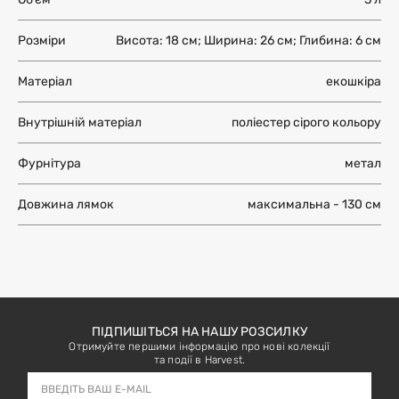
Обʼєм
3 л
Більше інформації
ЗАЛИШИТИ ВІДГУК
не дозволяється використовувати засоби з вмістом
спирту (у т.ч. антисептик);
блискавки рюкзака чи сумки повинні зберігатися в
Розміри
Висота: 18 см; Ширина: 26 см; Глибина: 6 см
чистоті;
зберігати виріб в сухому, добре провітрюваному місці;
вироби білого кольору зберігати окремо від інших.
Матеріал
екошкіра
Внутрішній матеріал
поліестер сірого кольору
Фурнітура
метал
Довжина лямок
максимальна - 130 см
ПІДПИШІТЬСЯ НА НАШУ РОЗСИЛКУ
Отримуйте першими інформацію про нові колекції
та події в Harvest.