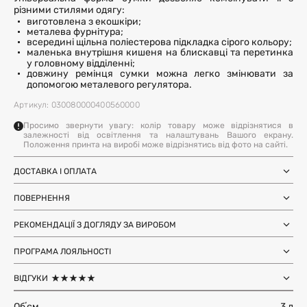
різними стилями одягу:
виготовлена з екошкіри;
металева фурнітура;
всередині щільна поліестерова підкладка сірого кольору;
маленька внутрішня кишеня на блискавці та перетинка
у головному відділенні;
довжину ремінця сумки можна легко змінювати за
допомогою металевого регулятора.
Артикул: 030080000400560000
Просимо звернути увагу: колір товару може відрізнятися в
залежності від освітлення та налаштувань Вашого екрану.
Положення принта на виробі може відрізнятись від фото на сайті.
ДОСТАВКА І ОПЛАТА
Замовлення через Нову Пошту (по
1-3 дні
Україні)
ПОВЕРНЕННЯ
після SMS-підтвердження про
Самовивіз з магазинів Harvest
Ми залишили можливість повернення та обміну, щоб ви
готовність замовлення
Міжнародна доставка Нова Пошта
РЕКОМЕНДАЦІЇ З ДОГЛЯДУ ЗА ВИРОБОМ
почувались впевнено під час покупки. Ви можете
терміни уточнюйте для вашої
Global
країни
повернути або обміняти товар протягом 14 днів після
не прасувати;
Доставка день в день по Києву (за
12 годин (наявність перевіряйте в
отримання замовлення.
не прати у пральній машині, оскільки це зношує матеріал
ПРОГРАМА ЛОЯЛЬНОСТІ
умови наявності на складі у Києві)
картці товару)
та руйнує його поліуретанову основу. Також можуть
Більше інформації
Отримуйте бонуси з кожного замовлення та
залишатись плями від порошку;
ВІДГУКИ
використовуйте їх для наступних покупок. Авторизуйтесь
дозволяється лише ручне прання, для цього можна
Більше інформації
на сайті, щоб накопичувати та списувати бонуси.
використовувати губку та ємність з наповненою водою і
ph-нейтральним милом;