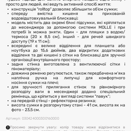
просто для людей, які ведуть активний спосіб життя:
конструкція "rolltop" дозволяє збільшити об’єм сумки;
спереду вмістка кишеня на прихованій
водовідштовхувальній блискавці;
модель містить два окремі бічні підсумки, які кріпляться
до месенджера за допомогою системи MOLLE і при
потребі їх можна зняти. Один - для пляшки з водою/
термоса (20 х 8,5 см), інший - для речей швидкого
доступу (19 х 11 см);
всередині є велике відділення для планшета або
ноутбука до 15,6 дюймів, два відкритих додаткових
відділеня та дві кишені з сітки на блискавці для зручної
організації внутрішнього простору;
задня стінка виготовлена з вентилюючої сітки і
піноматеріалу;
довжина ременю регулюється, також передбачена м'яка
наплічна ручка на липучці для комфортного
носіння сумки на плечі;
для зручності прилягання стінок та рівномірного
розподілу ваги в месенджері додано спеціальний
ремінець, що кріпиться у вигляді системи "павук";
на передній стінці - рефлекторна резинка;
висота сумки в розгорнутому стані - 41 см, висота як на
фото - 23,5 см.
Артикул: 030424000300160000
Просимо звернути увагу: колір товару може відрізнятися в