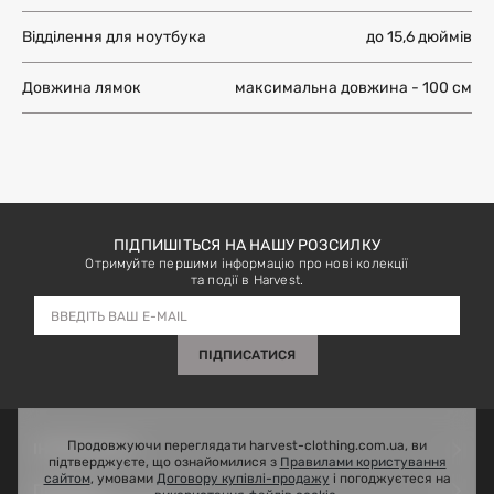
Відділення для ноутбука
до 15,6 дюймів
Довжина лямок
максимальна довжина - 100 см
ПІДПИШІТЬСЯ НА НАШУ РОЗСИЛКУ
Отримуйте першими інформацію про нові колекції
та події в Harvest.
ПІДПИСАТИСЯ
Продовжуючи переглядати harvest-clothing.com.ua, ви
ІНФОРМАЦІЯ
підтверджуєте, що ознайомилися з
Правилами користування
сайтом
, умовами
Договору купівлі-продажу
і погоджуєтеся на
Outlet
ПРО НАС