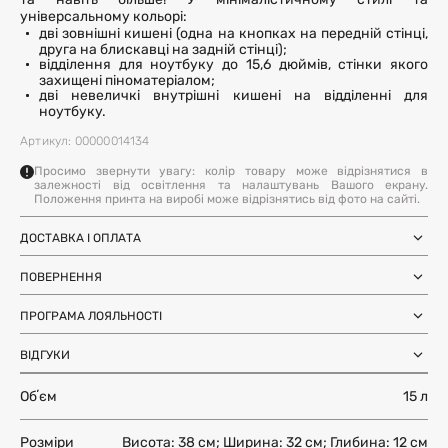
та навіть більше! У мінімалістичному стилі та
універсальному кольорі:
дві зовнішні кишені (одна на кнопках на передній стінці,
друга на блискавці на задній стінці);
відділення для ноутбуку до 15,6 дюймів, стінки якого
захищені піноматеріалом;
дві невеличкі внутрішні кишені на відділенні для
ноутбуку.
Артикул: 00000014134
Просимо звернути увагу: колір товару може відрізнятися в
залежності від освітлення та налаштувань Вашого екрану.
Положення принта на виробі може відрізнятись від фото на сайті.
ДОСТАВКА І ОПЛАТА
Замовлення через Нову Пошту (по
1-3 дні
Україні)
ПОВЕРНЕННЯ
після SMS-підтвердження про
Самовивіз з магазинів Harvest
Ми залишили можливість повернення та обміну, щоб ви
готовність замовлення
Міжнародна доставка Нова Пошта
ПРОГРАМА ЛОЯЛЬНОСТІ
почувались впевнено під час покупки. Ви можете
терміни уточнюйте для вашої
Global
країни
повернути або обміняти товар протягом 14 днів після
Отримуйте бонуси з кожного замовлення та
Доставка день в день по Києву (за
12 годин (наявність перевіряйте в
отримання замовлення.
ВІДГУКИ
використовуйте їх для наступних покупок. Авторизуйтесь
умови наявності на складі у Києві)
картці товару)
на сайті, щоб накопичувати та списувати бонуси.
Більше інформації
Обʼєм
15 л
Більше інформації
ЗАЛИШИТИ ВІДГУК
Більше інформації
Розміри
Висота: 38 см; Ширина: 32 см; Глибина: 12 см