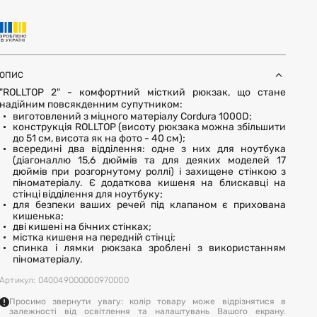
ОПИС
"ROLLTOP 2" - комфортний місткий рюкзак, що стане
надійним повсякденним супутником:
виготовлений з міцного матеріалу Cordura 1000D;
конструкція ROLLTOP (висоту рюкзака можна збільшити
до 51 см, висота як на фото - 40 см);
всередині два відділення: одне з них для ноутбука
(діагоналлю 15,6 дюймів та для деяких моделей 17
дюймів при розгорнутому роллі) і захищене стінкою з
піноматеріалу. Є додаткова кишеня на блискавці на
стінці відділення для ноутбуку;
для безпеки ваших речей під клапаном є прихована
кишенька;
дві кишені на бічних стінках;
містка кишеня на передній стінці;
cпинка і лямки рюкзака зроблені з використанням
піноматеріалу.
Артикул: 040049000000970000
Просимо звернути увагу: колір товару може відрізнятися в
залежності від освітлення та налаштувань Вашого екрану.