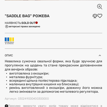
"SADDLE BAG" РОЖЕВА
SOLD OUT
НАЯВНІСТЬ:
авторські права захищено
ОПИС
Невелика сумочка овальної форми, яка буде зручною для
прогулянок на щодень та стане прекрасним доповненням
для вечірніх образів:
виготовлена з екошкіри;
металева фурнітура;
всередині щільна поліестерова підкладка;
маленька внутрішня кишеня на блискавці;
ремінь виготовлений з екошкіри, довжину його можна
легко змінювати за допомогою металевого регулятора.
Артикул: 030249000400300000
Просимо звернути увагу: колір товару може відрізнятися в