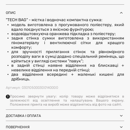
ОПИС
"TECH BAG" - містка і водночас компактна сумка:
модель виготовлена з прогумованого поліестеру, який
вдало поєднується з якісною фурнітурою;
водовідштовхуюча оранжева підкладка з поліестеру;
задня стінка сумки виготовлена з використанням
піноматеріалу і вентилюючої сітки для кращого
комфорту;
для зручності прилягання стінок та рівномірного
розподілу ваги в сумці додано спеціальний ремінець, що
кріпиться у вигляді системи "павук";
в задній стінці наявне відділення на блискавці +
невелике відділення на передній стінці;
два відділення всередині + маленькі кишені для
дрібниць.
Артикул: 030105000300140000
Просимо звернути увагу: колір товару може відрізнятися в
залежності від освітлення та налаштувань Вашого екрану.
Положення принта на виробі може відрізнятись від фото на сайті.
ДОСТАВКА І ОПЛАТА
Замовлення через Нову Пошту (по
1-3 дні
Україні)
ПОВЕРНЕННЯ