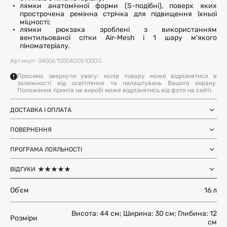
лямки анатомічної форми (S-подібні), поверх яких
прострочена ремінна стрічка для підвищення їхньої
міцності;
лямки рюкзака зроблені з використанням
вентильованої сітки Air-Mesh і 1 шару м'якого
піноматеріалу.
Артикул: 040061000400510000
Просимо звернути увагу: колір товару може відрізнятися в
залежності від освітлення та налаштувань Вашого екрану.
Положення принта на виробі може відрізнятись від фото на сайті.
ДОСТАВКА І ОПЛАТА
Замовлення через Нову Пошту (по
1-3 дні
Україні)
ПОВЕРНЕННЯ
після SMS-підтвердження про
Самовивіз з магазинів Harvest
Ми залишили можливість повернення та обміну, щоб ви
готовність замовлення
Міжнародна доставка Нова Пошта
ПРОГРАМА ЛОЯЛЬНОСТІ
почувались впевнено під час покупки. Ви можете
терміни уточнюйте для вашої
Global
країни
повернути або обміняти товар протягом 14 днів після
Отримуйте бонуси з кожного замовлення та
Доставка день в день по Києву (за
12 годин (наявність перевіряйте в
отримання замовлення.
ВІДГУКИ
використовуйте їх для наступних покупок. Авторизуйтесь
умови наявності на складі у Києві)
картці товару)
на сайті, щоб накопичувати та списувати бонуси.
Більше інформації
Обʼєм
16 л
Більше інформації
ЗАЛИШИТИ ВІДГУК
Більше інформації
Висота: 44 см; Ширина: 30 см; Глибина: 12
Розміри
см