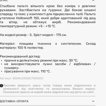
ОПИС
Стьобане пальто вільного крою без коміра з довгими
рукавами. Застібається на ґудзики. Дві бокові кишені
спереду та пояс у комплекті для підкреслення талії. Пальто
утеплене Hollowsoft 150, який добре адаптований під дощ
та вітер, не обтяжує виріб. Рекомендований
температурний режим: +5 - +15 °С.
На моделі розмір - S. Зріст моделі - 175 см.
Матеріал: плащова тканина з синтепоном. Склад
матеріалу: 100 % поліестер.
Рекомендований догляд:
прання в делікатному режимі при макс. 30 ºC;
не використовувати лужні засоби / відбілювач /
сушарку;
прасування при макс. 110 ºC .
Артикул: 800456000007050000
Просимо звернути увагу: колір товару може відрізнятися в
залежності від освітлення та налаштувань Вашого екрану.
Положення принта на виробі може відрізнятись від фото на сайті.
ДОСТАВКА І ОПЛАТА