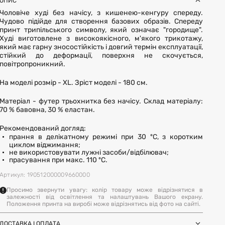
ОПИС
Чоловіче худі без начісу, з кишенею-кенгуру спереду.
Чудово підійде для створення базових образів. Спереду
принт трипільського символу, який означає "городище".
Худі виготовлене з високоякісного, м'якого трикотажу,
який має гарну зносостійкість і довгий термін експлуатації,
стійкий до деформації, поверхня не скочується,
повітропроникний.
На моделі розмір - ХL. Зріст моделі - 180 см.
Матеріал - футер трьохнитка без начісу. Склад матеріалу:
70 % бавовна, 30 % еластан.
Рекомендований догляд:
прання в делікатному режимі при 30 ºC, з коротким
циклом віджимання;
не використовувати лужні засоби/відбілювач;
прасування при макс. 110 ºC.
Артикул: 190512000009660000
Просимо звернути увагу: колір товару може відрізнятися в
залежності від освітлення та налаштувань Вашого екрану.
Положення принта на виробі може відрізнятись від фото на сайті.
ДОСТАВКА І ОПЛАТА