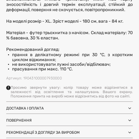
зносостійкість і довгий термін експлуатації, стійкий до
деформації, поверхня не скочується, повітропроникний.
На моделі розмір - XL. Зріст моделі - 180 см, вага - 84 кг.
Матеріал - футер трьохнитка з начісом. Склад матеріалу: 70
% бавовна, 30 % еластан.
Рекомендований догляд:
прання в делікатному режимі при 30 ºC, з коротким
циклом віджимання;
не використовувати лужні засоби/відбілювач;
прасування при макс. 110 ºC.
Артикул: 190431000007930000
Просимо звернути увагу: колір товару може відрізнятися в
залежності від освітлення та налаштувань Вашого екрану.
Положення принта на виробі може відрізнятись від фото на сайті.
ДОСТАВКА І ОПЛАТА
Замовлення через Нову Пошту (по
1-3 дні
Україні)
ПОВЕРНЕННЯ
після SMS-підтвердження про
Самовивіз з магазинів Harvest
Ми залишили можливість повернення та обміну, щоб ви
готовність замовлення
Міжнародна доставка Нова Пошта
РЕКОМЕНДАЦІЇ З ДОГЛЯДУ ЗА ВИРОБОМ
почувались впевнено під час покупки. Ви можете
терміни уточнюйте для вашої
Global
країни
повернути або обміняти товар протягом 14 днів після