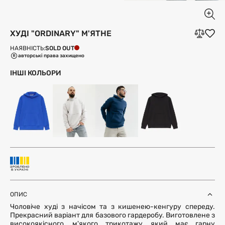
ХУДІ "ORDINARY" М'ЯТНЕ
SOLD OUT
НАЯВНІСТЬ:
авторські права захищено
ІНШІ КОЛЬОРИ
ОПИС
Чоловіче худі з начісом та з кишенею-кенгуру спереду.
Прекрасний варіант для базового гардеробу. Виготовлене з
високоякісного, м'якого трикотажу, який має гарну