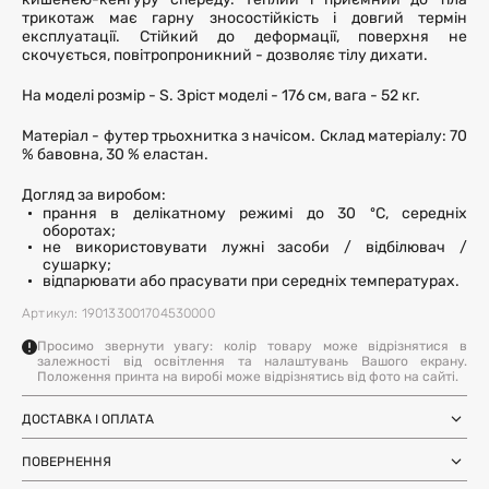
кишенею-кенгуру спереду. Теплий і приємний до тіла
трикотаж має гарну зносостійкість і довгий термін
експлуатації. Стійкий до деформації, поверхня не
скочується, повітропроникний - дозволяє тілу дихати.
На моделі розмір - S. Зріст моделі - 176 см, вага - 52 кг.
Матеріал - футер трьохнитка з начісом. Склад матеріалу: 70
% бавовна, 30 % еластан.
Догляд за виробом:
прання в делікатному режимі до 30 ºC, середніх
оборотах;
не використовувати лужні засоби / відбілювач /
сушарку;
відпарювати або прасувати при середніх температурах.
Артикул: 190133001704530000
Просимо звернути увагу: колір товару може відрізнятися в
залежності від освітлення та налаштувань Вашого екрану.
Положення принта на виробі може відрізнятись від фото на сайті.
ДОСТАВКА І ОПЛАТА
Замовлення через Нову Пошту (по
1-3 дні
Україні)
ПОВЕРНЕННЯ
після SMS-підтвердження про
Самовивіз з магазинів Harvest