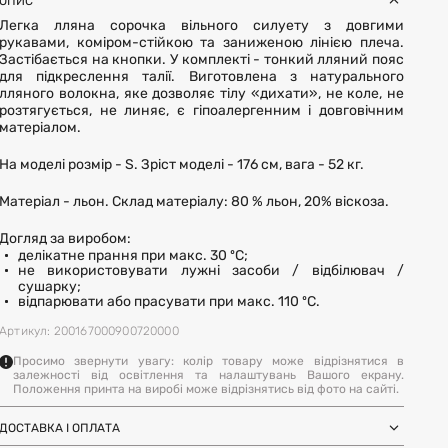
ОПИС
Легка лляна сорочка вільного силуету з довгими
рукавами, коміром-стійкою та заниженою лінією плеча.
Застібається на кнопки. У комплекті - тонкий лляний пояс
для підкреслення талії. Виготовлена з натурального
лляного волокна, яке дозволяє тілу «дихати», не коле, не
розтягується, не линяє, є гіпоалергенним і довговічним
матеріалом.
На моделі розмір - S. Зріст моделі - 176 см, вага - 52 кг.
Матеріал - льон. Склад матеріалу: 80 % льон, 20% віскоза.
Догляд за виробом:
делікатне прання при макс. 30 ºC;
не використовувати лужні засоби / відбілювач /
сушарку;
відпарювати або прасувати при макс. 110 ºC.
Артикул: 200167000900720000
Просимо звернути увагу: колір товару може відрізнятися в
залежності від освітлення та налаштувань Вашого екрану.
Положення принта на виробі може відрізнятись від фото на сайті.
ДОСТАВКА І ОПЛАТА