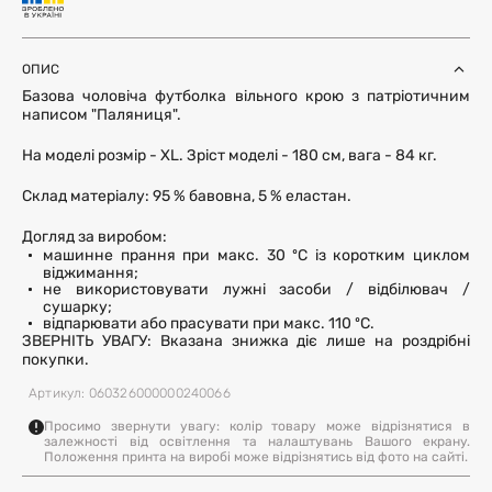
ОПИС
Базова чоловіча футболка вільного крою з патріотичним
написом "Паляниця".
На моделі розмір - XL. Зріст моделі - 180 см, вага - 84 кг.
Склад матеріалу: 95 % бавовна, 5 % еластан.
Догляд за виробом:
машинне прання при макс. 30 ºC із коротким циклом
віджимання;
не використовувати лужні засоби / відбілювач /
сушарку;
відпарювати або прасувати при макс. 110 ºC.
ЗВЕРНІТЬ УВАГУ: Вказана знижка діє лише на роздрібні
покупки.
Артикул: 060326000000240066
Просимо звернути увагу: колір товару може відрізнятися в
залежності від освітлення та налаштувань Вашого екрану.
Положення принта на виробі може відрізнятись від фото на сайті.