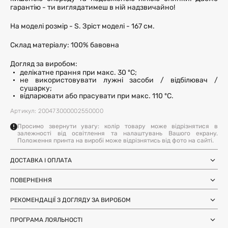
гарантію - ти виглядатимеш в ній надзвичайно!
На моделі розмір - S. Зріст моделі - 167 см.
Склад матеріалу: 100% бавовна
Догляд за виробом:
делікатне прання при макс. 30 ºC;
не використовувати лужні засоби / відбілювач /
сушарку;
відпарювати або прасувати при макс. 110 ºC.
Артикул: 200473000002550000
Просимо звернути увагу: колір товару може відрізнятися в
залежності від освітлення та налаштувань Вашого екрану.
Положення принта на виробі може відрізнятись від фото на сайті.
ДОСТАВКА І ОПЛАТА
Замовлення через Нову Пошту (по
1-3 дні
Україні)
ПОВЕРНЕННЯ
після SMS-підтвердження про
Самовивіз з магазинів Harvest
Ми залишили можливість повернення та обміну, щоб ви
готовність замовлення
Міжнародна доставка Нова Пошта
РЕКОМЕНДАЦІЇ З ДОГЛЯДУ ЗА ВИРОБОМ
почувались впевнено під час покупки. Ви можете
терміни уточнюйте для вашої
Global
країни
повернути або обміняти товар протягом 14 днів після
не прасувати;
Доставка день в день по Києву (за
12 годин (наявність перевіряйте в
отримання замовлення.
не прати у пральній машині, оскільки це зношує матеріал
ПРОГРАМА ЛОЯЛЬНОСТІ
умови наявності на складі у Києві)
картці товару)