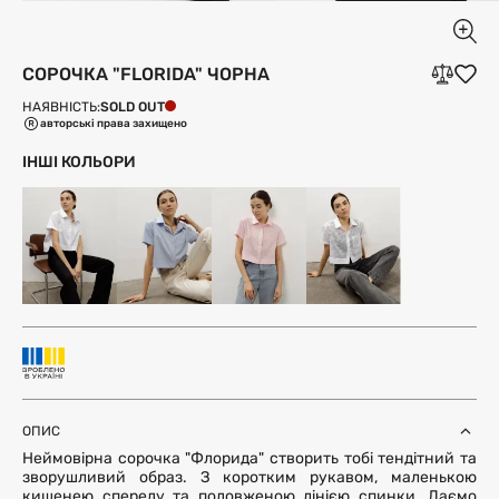
СОРОЧКА "FLORIDA" ЧОРНА
SOLD OUT
НАЯВНІСТЬ:
авторські права захищено
ІНШІ КОЛЬОРИ
ОПИС
Неймовірна сорочка "Флорида" створить тобі тендітний та
зворушливий образ. З коротким рукавом, маленькою
кишенею спереду та подовженою лінією спинки. Даємо