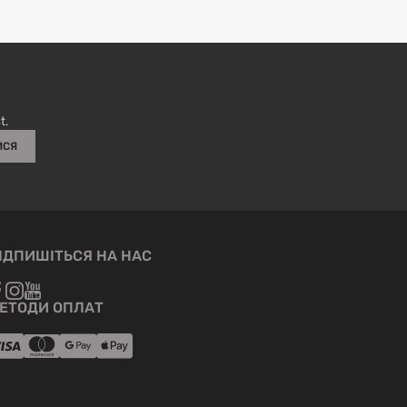
використовувати губку та ємність з наповненою водою і
ph-нейтральним милом;
Більше інформації
ЗАЛИШИТИ ВІДГУК
не дозволяється використовувати засоби з вмістом
спирту (у т.ч. антисептик);
блискавки рюкзака чи сумки повинні зберігатися в
чистоті;
зберігати виріб в сухому, добре провітрюваному місці;
вироби білого кольору зберігати окремо від інших.
t.
ИСЯ
ІДПИШІТЬСЯ НА НАС
ЕТОДИ ОПЛАТ