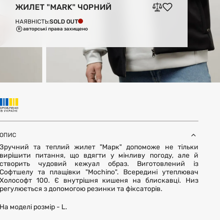
ЖИЛЕТ "MARK" ЧОРНИЙ
SOLD OUT
НАЯВНІСТЬ:
авторські права захищено
ОПИС
Зручний та теплий жилет "Марк" допоможе не тільки
вирішити питання, що вдягти у мінливу погоду, але й
створить чудовий кежуал образ. Виготовлений із
Софтшелу та плащівки "Mochino". Всередині утеплювач
Холософт 100. Є внутрішня кишеня на блискавці. Низ
регулюється з допомогою резинки та фіксаторів.
На моделі розмір - L.