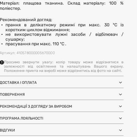
Матеріал: плащова тканина. Склад матеріалу: 100 %
поліестер.
Рекомендований догляд:
прання в делікатному режимі при макс. 30 ºC із
коротким циклом віджимання;
не використовувати лужні засоби / відбілювач /
сушарку;
прасування при макс. 110 ºC .
Артикул: 410578000005670000
Просимо звернути увагу: колір товару може відрізнятися в
залежності від освітлення та налаштувань Вашого екрану.
Положення принта на виробі може відрізнятись від фото на сайті.
ДОСТАВКА І ОПЛАТА
Замовлення через Нову Пошту (по
1-3 дні
Україні)
ПОВЕРНЕННЯ
після SMS-підтвердження про
Самовивіз з магазинів Harvest
Ми залишили можливість повернення та обміну, щоб ви
готовність замовлення
Міжнародна доставка Нова Пошта
РЕКОМЕНДАЦІЇ З ДОГЛЯДУ ЗА ВИРОБОМ
почувались впевнено під час покупки. Ви можете
терміни уточнюйте для вашої
Global
країни
повернути або обміняти товар протягом 14 днів після
не прасувати;
Доставка день в день по Києву (за
12 годин (наявність перевіряйте в
отримання замовлення.
не прати у пральній машині, оскільки це зношує
ПРОГРАМА ЛОЯЛЬНОСТІ
умови наявності на складі у Києві)
картці товару)
матеріал та руйнує його поліуретанову основу. Також
Більше інформації
Отримуйте бонуси з кожного замовлення та
можуть залишатись плями від порошку;
ВІДГУКИ
використовуйте їх для наступних покупок. Авторизуйтесь
дозволяється лише ручне прання, для цього можна
Більше інформації
на сайті, щоб накопичувати та списувати бонуси.