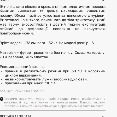
ОПИС
Жіночі штани вільного крою, з м'яким еластичним поясом,
бічними кишенями та двома накладними кишенями
позаду. Обхват талії регулюється за допомогою шнурівки.
Виготовлені з м'якого, приємного до тіла трикотажу, який
має гарну зносостійкість і довгий термін експлуатації,
стійкий до деформації, поверхня не скочується,
повітропроникний.
Зріст моделі - 176 см, вага - 52 кг. На моделі розмір - S.
Матеріал - футер трьохнитка без начісу. Склад матеріалу:
70 % бавовна, 30 % еластан.
Рекомендований догляд:
прання в делікатному режимі при 30 ºC, з коротким
циклом віджимання;
не використовувати лужні засоби/відбілювач;
прасування при макс. 110 ºC.
Артикул: 130391000001660000
Просимо звернути увагу: колір товару може відрізнятися в
залежності від освітлення та налаштувань Вашого екрану.
Положення принта на виробі може відрізнятись від фото на сайті.
ДОСТАВКА І ОПЛАТА