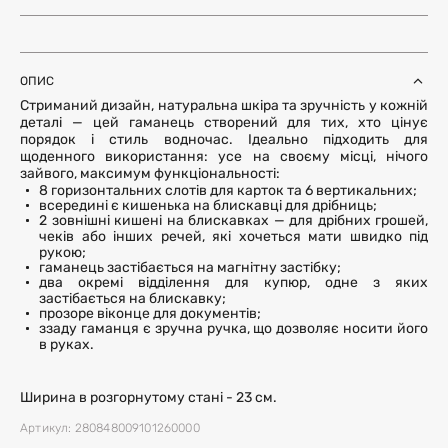
ОПИС
Стриманий дизайн, натуральна шкіра та зручність у кожній
деталі — цей гаманець створений для тих, хто цінує
порядок і стиль водночас. Ідеально підходить для
щоденного використання: усе на своєму місці, нічого
зайвого, максимум функціональності:
8 горизонтальних слотів для карток та 6 вертикальних;
всередині є кишенька на блискавці для дрібниць;
2 зовнішні кишені на блискавках — для дрібних грошей,
чеків або інших речей, які хочеться мати швидко під
рукою;
гаманець застібається на магнітну застібку;
два окремі відділення для купюр, одне з яких
застібається на блискавку;
прозоре віконце для документів;
ззаду гаманця є зручна ручка, що дозволяє носити його
в руках.
Ширина в розгорнутому стані - 23 см.
Артикул: 280848009101260000