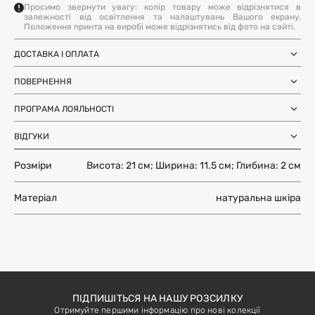
Просимо звернути увагу: колір товару може відрізнятися в
залежності від освітлення та налаштувань Вашого екрану.
Положення принта на виробі може відрізнятись від фото на сайті.
ДОСТАВКА І ОПЛАТА
Замовлення через Нову Пошту (по
1-3 дні
Україні)
ПОВЕРНЕННЯ
після SMS-підтвердження про
Самовивіз з магазинів Harvest
Ми залишили можливість повернення та обміну, щоб ви
готовність замовлення
Міжнародна доставка Нова Пошта
ПРОГРАМА ЛОЯЛЬНОСТІ
почувались впевнено під час покупки. Ви можете
терміни уточнюйте для вашої
Global
країни
повернути або обміняти товар протягом 14 днів після
Отримуйте бонуси з кожного замовлення та
Доставка день в день по Києву (за
12 годин (наявність перевіряйте в
отримання замовлення.
ВІДГУКИ
використовуйте їх для наступних покупок. Авторизуйтесь
умови наявності на складі у Києві)
картці товару)
на сайті, щоб накопичувати та списувати бонуси.
Більше інформації
Розміри
Висота: 21 см; Ширина: 11.5 см; Глибина: 2 см
Більше інформації
ЗАЛИШИТИ ВІДГУК
Більше інформації
Матеріал
натуральна шкіра
ПІДПИШІТЬСЯ НА НАШУ РОЗСИЛКУ
Отримуйте першими інформацію про нові колекції