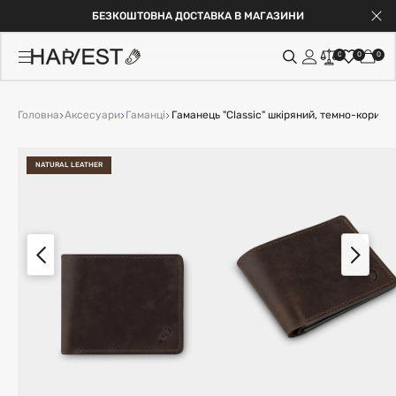
БЕЗКОШТОВНА ДОСТАВКА В МАГАЗИНИ
0
0
0
Головна
Аксесуари
Гаманці
Гаманець "Classic" шкіряний, темно-коричн
NATURAL LEATHER