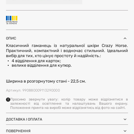
ОПИС
Класичний гаманець із натуральної шкіри Crazy Horse.
Практичний, компактний і водночас стильний. Ідеальний
вибір для тих, хто цінує простоту й надійність.:
4 відділення для карток;
велике відділення для купюр.
Ширина в розгорнутому стані - 22,5 см.
Артикул: 990880009113290000
Просимо звернути увагу: колір товару може відрізнятися в
залежності від освітлення та налаштувань Вашого екрану.
Положення принта на виробі може відрізнятись від фото на сайті.
ДОСТАВКА І ОПЛАТА
Замовлення через Нову Пошту (по
1-3 дні
Україні)
ПОВЕРНЕННЯ