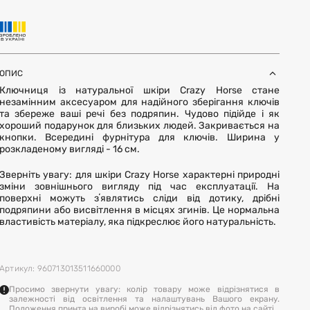
ОПИС
Ключниця із натуральної шкіри Crazy Horse стане
незамінним аксесуаром для надійного зберігання ключів
та збереже ваші речі без подряпин. Чудово підійде і як
хороший подарунок для близьких людей. Закривається на
кнопки. Всередині фурнітура для ключів. Ширина у
розкладеному вигляді - 16 см.
Зверніть увагу: для шкіри Crazy Horse характерні природні
зміни зовнішнього вигляду під час експлуатації. На
поверхні можуть зʼявлятись сліди від дотику, дрібні
подряпини або висвітлення в місцях згинів. Це нормальна
властивість матеріалу, яка підкреслює його натуральність.
Артикул: 960713013511660000
Просимо звернути увагу: колір товару може відрізнятися в
залежності від освітлення та налаштувань Вашого екрану.
Положення принта на виробі може відрізнятись від фото на сайті.