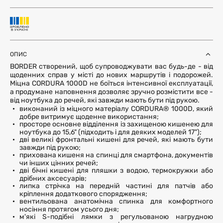
ОПИС
BORDER створений, щоб супроводжувати вас будь-де - від
щоденних справ у місті до нових маршрутів і подорожей.
Міцна CORDURA 1000D не боїться інтенсивної експлуатації,
а продумане наповнення дозволяє зручно розмістити все -
від ноутбука до речей, які завжди мають бути під рукою.
виконаний із міцного матеріалу CORDURA® 1000D, який
добре витримує щоденне використання;
просторе основне відділення із захищеною кишенею для
ноутбука до 15,6" (підходить і для деяких моделей 17");
дві великі фронтальні кишені для речей, які мають бути
завжди під рукою;
прихована кишеня на спинці для смартфона, документів
чи інших цінних речей;
дві бічні кишені для пляшки з водою, термокружки або
дрібних аксесуарів;
липка стрічка на передній частині для патчів або
кріплення додаткового спорядження;
вентильована анатомічна спинка для комфортного
носіння протягом усього дня;
м'які S-подібні лямки з регульованою нагрудною