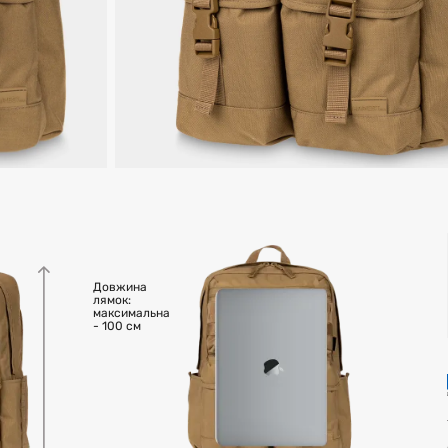
Довжина
лямок:
максимальна
- 100 см