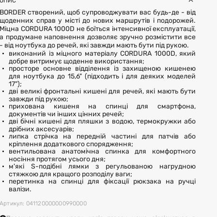
ОПИС
BORDER створений, щоб супроводжувати вас будь-де - від
щоденних справ у місті до нових маршрутів і подорожей.
Міцна CORDURA 1000D не боїться інтенсивної експлуатації,
а продумане наповнення дозволяє зручно розмістити все
- від ноутбука до речей, які завжди мають бути під рукою.
виконаний із міцного матеріалу CORDURA 1000D, який
добре витримує щоденне використання;
просторе основне відділення із захищеною кишенею
для ноутбука до 15,6" (підходить і для деяких моделей
17");
дві великі фронтальні кишені для речей, які мають бути
завжди під рукою;
прихована кишеня на спинці для смартфона,
документів чи інших цінних речей;
дві бічні кишені для пляшки з водою, термокружки або
дрібних аксесуарів;
липка стрічка на передній частині для патчів або
кріплення додаткового спорядження;
вентильована анатомічна спинка для комфортного
носіння протягом усього дня;
м'які S-подібні лямки з регульованою нагрудною
стяжкою для кращого розподілу ваги;
перетинка на спинці для фіксації рюкзака на ручці
валізи.
Артикул: 041120000000990000