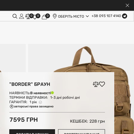
+38 093 107 4140
0
0
0
ОБЕРІТЬ МІСТО
"BORDER" БРАУН
В наявності
НАЯВНІСТЬ:
ТЕРМІНИ ВІДПРАВКИ:
1-3 дні робочі дні
ГАРАНТІЯ:
1 рік
авторські права захищено
7595 ГРН
КЕШБЕК: 228
грн