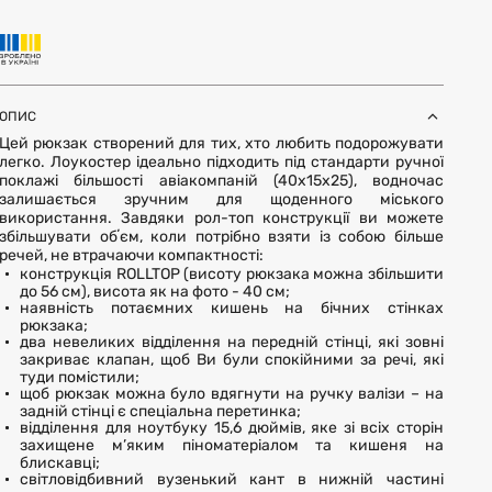
ОПИС
Цей рюкзак створений для тих, хто любить подорожувати
легко. Лоукостер ідеально підходить під стандарти ручної
поклажі більшості авіакомпаній (40x15x25), водночас
залишається зручним для щоденного міського
використання. Завдяки рол-топ конструкції ви можете
збільшувати обʼєм, коли потрібно взяти із собою більше
речей, не втрачаючи компактності:
конструкція ROLLTOP (висоту рюкзака можна збільшити
до 56 см), висота як на фото - 40 см;
наявність потаємних кишень на бічних стінках
рюкзака;
два невеликих відділення на передній стінці, які зовні
закриває клапан, щоб Ви були спокійними за речі, які
туди помістили;
щоб рюкзак можна було вдягнути на ручку валізи – на
задній стінці є спеціальна перетинка;
відділення для ноутбуку 15,6 дюймів, яке зі всіх сторін
захищене м’яким піноматеріалом та кишеня на
блискавці;
світловідбивний вузенький кант в нижній частині