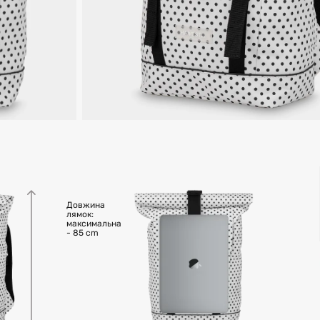
Довжина
лямок:
максимальна
- 85 cm