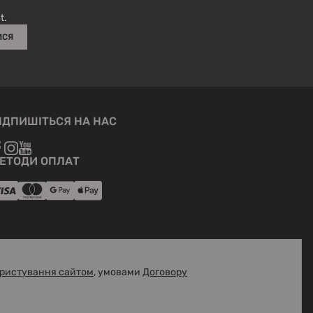
вироби білого кольору зберігати окремо від інших.
t.
ИСЯ
ІДПИШІТЬСЯ НА НАС
ЕТОДИ ОПЛАТ
ристування сайтом
, умовами
Договору