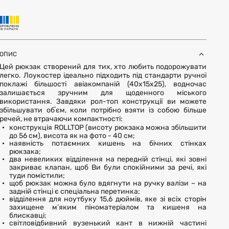
ОПИС
Цей рюкзак створений для тих, хто любить подорожувати
легко. Лоукостер ідеально підходить під стандарти ручної
поклажі більшості авіакомпаній (40x15x25), водночас
залишається зручним для щоденного міського
використання. Завдяки рол-топ конструкції ви можете
збільшувати обʼєм, коли потрібно взяти із собою більше
речей, не втрачаючи компактності:
конструкція ROLLTOP (висоту рюкзака можна збільшити
до 56 см), висота як на фото - 40 см;
наявність потаємних кишень на бічних стінках
рюкзака;
два невеликих відділення на передній стінці, які зовні
закриває клапан, щоб Ви були спокійними за речі, які
туди помістили;
щоб рюкзак можна було вдягнути на ручку валізи – на
задній стінці є спеціальна перетинка;
відділення для ноутбуку 15,6 дюймів, яке зі всіх сторін
захищене м’яким піноматеріалом та кишеня на
блискавці;
світловідбивний вузенький кант в нижній частині