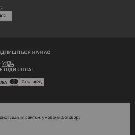
вироби білого кольору зберігати окремо від інших.
t.
ИСЯ
ІДПИШІТЬСЯ НА НАС
ЕТОДИ ОПЛАТ
ристування сайтом
, умовами
Договору