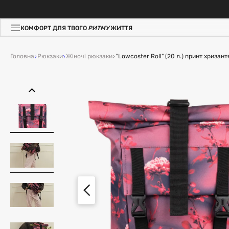
КОМФОРТ ДЛЯ ТВОГО
РИТМУ
ЖИТТЯ
Головна
Рюкзаки
Жіночі рюкзаки
"Lowcoster Roll" (20 л.) принт хризан