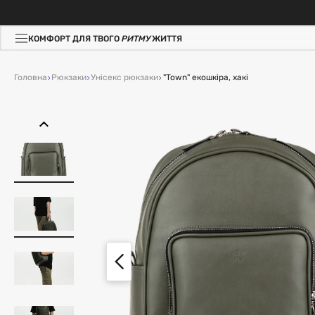
КОМФОРТ ДЛЯ ТВОГО
РИТМУ
ЖИТТЯ
Головна
Рюкзаки
Унісекс рюкзаки
"Town" екошкіра, хакі