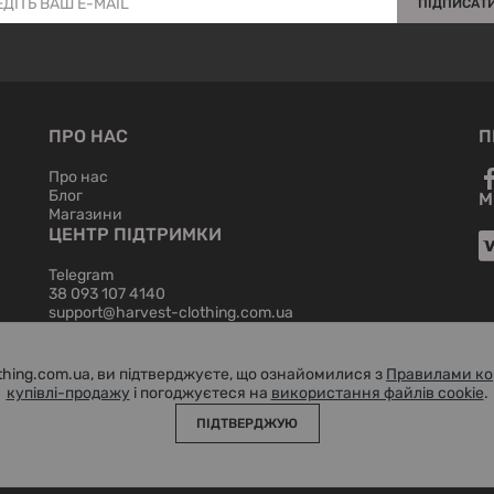
ПІДПИСАТ
ПРО НАС
П
Про нас
Блог
М
Магазини
ЦЕНТР ПІДТРИМКИ
Telegram
38 093 107 4140
support@harvest-clothing.com.ua
hing.com.ua, ви підтверджуєте, що ознайомилися з
Правилами ко
купівлі-продажу
і погоджуєтеся на
використання файлів cookie
.
ПІДТВЕРДЖУЮ