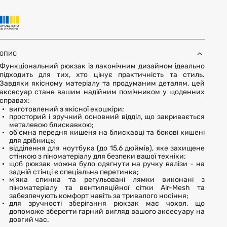
ОПИС
Функціональний рюкзак із лаконічним дизайном ідеально
підходить для тих, хто цінує практичність та стиль.
Завдяки якісному матеріалу та продуманим деталям, цей
аксесуар стане вашим надійним помічником у щоденних
справах:
виготовлений з якісної екошкіри;
просторий і зручний основний відділ, що закривається
металевою блискавкою;
об'ємна передня кишеня на блискавці та бокові кишені
для дрібниць;
відділення для ноутбука (до 15,6 дюймів), яке захищене
стінкою з піноматеріалу для безпеки вашої техніки;
щоб рюкзак можна було одягнути на ручку валізи - на
задній стінці є спеціальна перетинка;
м’яка спинка та регульовані лямки виконані з
піноматеріалу та вентиляційної сітки Air-Mesh та
забезпечують комфорт навіть за тривалого носіння;
для зручності зберігання рюкзак має чохол, що
допоможе зберегти гарний вигляд вашого аксесуару на
довгий час.