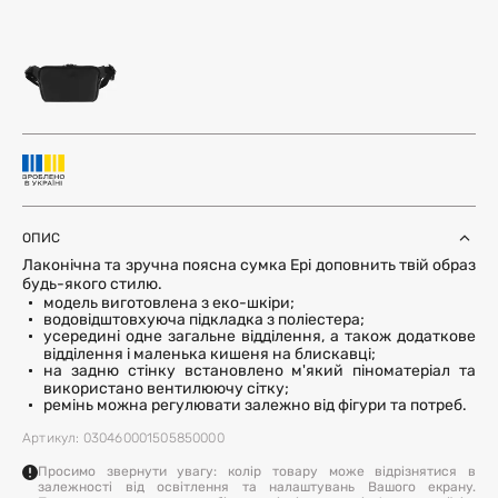
ОПИС
Лаконічна та зручна поясна сумка Ері доповнить твій образ
будь-якого стилю.
модель виготовлена з еко-шкіри;
водовідштовхуюча підкладка з поліестера;
усередині одне загальне відділення, а також додаткове
відділення і маленька кишеня на блискавці;
на задню стінку встановлено м'який піноматеріал та
використано вентилюючу сітку;
ремінь можна регулювати залежно від фігури та потреб.
Артикул: 030460001505850000
Просимо звернути увагу: колір товару може відрізнятися в
залежності від освітлення та налаштувань Вашого екрану.