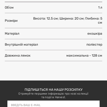
на сайті, щоб накопичувати та списувати бонуси.
Більше інформації
Обʼєм
1 л
Більше інформації
ЗАЛИШИТИ ВІДГУК
Більше інформації
Висота: 12.5 см; Ширина: 20 см; Глибина: 5
Розміри
см
Матеріал
екошкіра
Внутрішній матеріал
поліестер
Довжина лямок
максимальна - 128 см
ПІДПИШІТЬСЯ НА НАШУ РОЗСИЛКУ
Отримуйте першими інформацію про нові колекції
та події в Harvest.