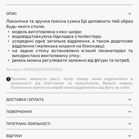
ОПИС
Лаконічна та зручна поясна сумка Ері доповнить твій образ
будь-якого стилю.
модель виготовлена з еко-шкіри;
водовідштовхуюча підкладка з поліестера;
усередині одне загальне відділення, а також додаткове
відділення і маленька кишеня на блискавці;
на задню стінку встановлено м'який піноматеріал та
використано вентилюючу сітку;
ремінь можна регулювати залежно від фігури та потреб.
Артикул: 030460001500130000
Просимо звернути увагу: колір товару може відрізнятися в
залежності від освітлення та налаштувань Вашого екрану.
Положення принта на виробі може відрізнятись від фото на сайті.
ДОСТАВКА І ОПЛАТА
Замовлення через Нову Пошту (по
1-3 дні
Україні)
ПОВЕРНЕННЯ
після SMS-підтвердження про
Самовивіз з магазинів Harvest
Ми залишили можливість повернення та обміну, щоб ви
готовність замовлення
Міжнародна доставка Нова Пошта
ПРОГРАМА ЛОЯЛЬНОСТІ
почувались впевнено під час покупки. Ви можете
терміни уточнюйте для вашої
Global
країни
повернути або обміняти товар протягом 14 днів після
Отримуйте бонуси з кожного замовлення та
Доставка день в день по Києву (за
12 годин (наявність перевіряйте в
отримання замовлення.
ВІДГУКИ
використовуйте їх для наступних покупок. Авторизуйтесь
умови наявності на складі у Києві)
картці товару)