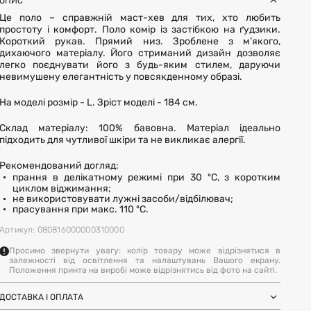
ОПИС
Це поло – справжній маст-хев для тих, хто любить
простоту і комфорт. Поло комір із застібкою на ґудзики.
Короткий рукав. Прямий низ. Зроблене з м’якого,
дихаючого матеріалу. Його стриманий дизайн дозволяє
легко поєднувати його з будь-яким стилем, даруючи
невимушену елегантність у повсякденному образі.
На моделі розмір - L. Зріст моделі - 184 см.
Склад матеріалу: 100% бавовна. Матеріал ідеально
підходить для чутливої шкіри та не викликає алергії.
Рекомендований догляд:
прання в делікатному режимі при 30 ºC, з коротким
циклом віджимання;
не використовувати лужні засоби/відбілювач;
прасування при макс. 110 ºC.
Артикул: 080816000000310000
Просимо звернути увагу: колір товару може відрізнятися в
залежності від освітлення та налаштувань Вашого екрану.
Положення принта на виробі може відрізнятись від фото на сайті.
ДОСТАВКА І ОПЛАТА