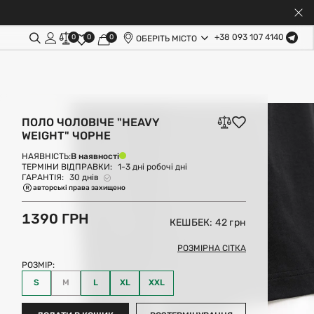
+38 093 107 4140
0
0
0
ОБЕРІТЬ МІСТО
ПОЛО ЧОЛОВІЧЕ "HEAVY
WEIGHT" ЧОРНЕ
В наявності
НАЯВНІСТЬ:
ТЕРМІНИ ВІДПРАВКИ:
1-3 дні робочі дні
ГАРАНТІЯ:
30 днів
авторські права захищено
1390 ГРН
КЕШБЕК: 42
грн
РОЗМІРНА СІТКА
РОЗМІР:
S
M
L
XL
XXL