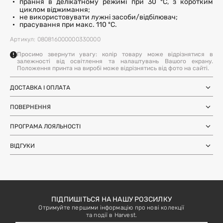
прання в делікатному режимі при 30 ºC, з коротким
циклом віджимання;
не використовувати лужні засоби/відбілювач;
прасування при макс. 110 ºC.
Артикул: 080816000000330000
Просимо звернути увагу: колір товару може відрізнятися в
залежності від освітлення та налаштувань Вашого екрану.
Положення принта на виробі може відрізнятись від фото на сайті.
ДОСТАВКА І ОПЛАТА
Замовлення через Нову Пошту (по
1-3 дні
Україні)
ПОВЕРНЕННЯ
після SMS-підтвердження про
Самовивіз з магазинів Harvest
Ми залишили можливість повернення та обміну, щоб ви
готовність замовлення
Міжнародна доставка Нова Пошта
ПРОГРАМА ЛОЯЛЬНОСТІ
почувались впевнено під час покупки. Ви можете
терміни уточнюйте для вашої
Global
країни
повернути або обміняти товар протягом 14 днів після
Отримуйте бонуси з кожного замовлення та
Доставка день в день по Києву (за
12 годин (наявність перевіряйте в
отримання замовлення.
ВІДГУКИ
використовуйте їх для наступних покупок. Авторизуйтесь
умови наявності на складі у Києві)
картці товару)
на сайті, щоб накопичувати та списувати бонуси.
Більше інформації
Більше інформації
ЗАЛИШИТИ ВІДГУК
Більше інформації
ПІДПИШІТЬСЯ НА НАШУ РОЗСИЛКУ
Отримуйте першими інформацію про нові колекції
та події в Harvest.